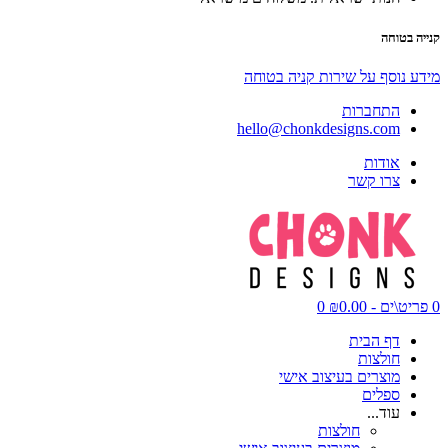
קנייה בטוחה
מידע נוסף על שירות קניה בטוחה
התחברות
hello@chonkdesigns.com
אודות
צרו קשר
0 פריט\ים - ₪0.00
0
דף הבית
חולצות
מוצרים בעיצוב אישי
ספלים
עוד...
חולצות