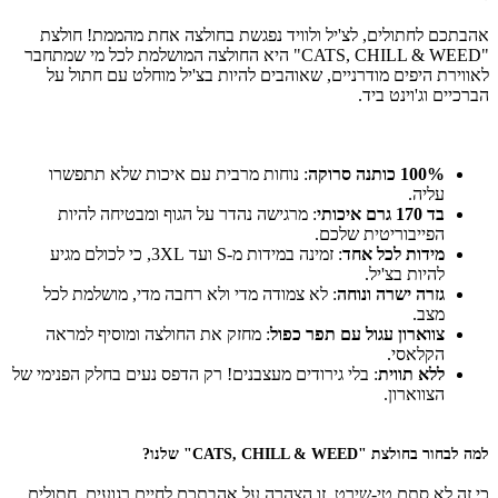
אהבתכם לחתולים, לצ'יל ולוויד נפגשת בחולצה אחת מהממת! חולצת
"CATS, CHILL & WEED" היא החולצה המושלמת לכל מי שמתחבר
לאווירת היפים מודרניים, שאוהבים להיות בצ'יל מוחלט עם חתול על
הברכיים וג'וינט ביד.
*
100% כותנה סרוקה
: נוחות מרבית עם איכות שלא תתפשרו
עליה.
בד 170 גרם איכותי
: מרגישה נהדר על הגוף ומבטיחה להיות
הפייבוריטית שלכם.
מידות לכל אחד
: זמינה במידות מ-S ועד 3XL, כי לכולם מגיע
להיות בצ'יל.
גזרה ישרה ונוחה
: לא צמודה מדי ולא רחבה מדי, מושלמת לכל
מצב.
צווארון עגול עם תפר כפול
: מחזק את החולצה ומוסיף למראה
הקלאסי.
ללא תווית
: בלי גירודים מעצבנים! רק הדפס נעים בחלק הפנימי של
הצווארון.
*
למה לבחור בחולצת "CATS, CHILL & WEED" שלנו?
כי זה לא סתם טי-שירט, זו הצהרה על אהבתכם לחיים רגועים, חתולים