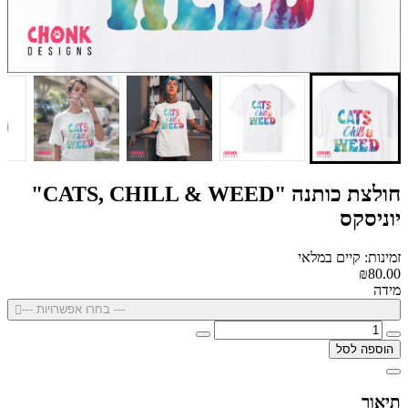
חולצת כותנה "CATS, CHILL & WEED"
יוניסקס
זמינות: קיים במלאי
₪80.00
מידה
--- בחרו אפשרויות ---
הוספה לסל
תיאור