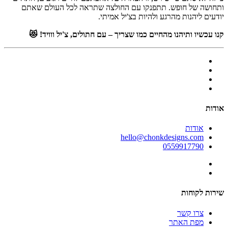
ותחושה של חופש. תתפנקו עם החולצה שתראה לכל העולם שאתם
יודעים ליהנות מהרגע ולהיות בצ'יל אמיתי.
קנו עכשיו ותיהנו מהחיים כמו שצריך – עם חתולים, צ'יל ווויד!
😻
אודות
אודות
hello@chonkdesigns.com
0559917790
שירות לקוחות
צרו קשר
מפת האתר