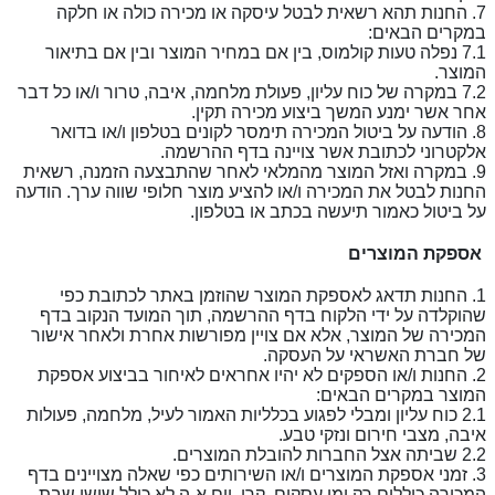
7. החנות תהא רשאית לבטל עיסקה או מכירה כולה או חלקה
במקרים הבאים:
7.1 נפלה טעות קולמוס, בין אם במחיר המוצר ובין אם בתיאור
המוצר.
7.2 במקרה של כוח עליון, פעולת מלחמה, איבה, טרור ו/או כל דבר
אחר אשר ימנע המשך ביצוע מכירה תקין.
8. הודעה על ביטול המכירה תימסר לקונים בטלפון ו/או בדואר
אלקטרוני לכתובת אשר צויינה בדף ההרשמה.
9. במקרה ואזל המוצר מהמלאי לאחר שהתבצעה הזמנה, רשאית
החנות לבטל את המכירה ו/או להציע מוצר חלופי שווה ערך. הודעה
על ביטול כאמור תיעשה בכתב או בטלפון.
אספקת המוצרים
1. החנות תדאג לאספקת המוצר שהוזמן באתר לכתובת כפי
שהוקלדה על ידי הלקוח בדף ההרשמה, תוך המועד הנקוב בדף
המכירה של המוצר, אלא אם צויין מפורשות אחרת ולאחר אישור
של חברת האשראי על העסקה.
2. החנות ו/או הספקים לא יהיו אחראים לאיחור בביצוע אספקת
המוצר במקרים הבאים:
2.1 כוח עליון ומבלי לפגוע בכלליות האמור לעיל, מלחמה, פעולות
איבה, מצבי חירום ונזקי טבע.
2.2 שביתה אצל החברות להובלת המוצרים.
3. זמני אספקת המוצרים ו/או השירותים כפי שאלה מצויינים בדף
המכירה כוללים רק ימי עסקים, קרי, יום א-ה לא כולל שישי שבת ,