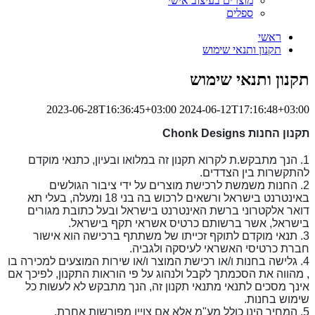
מוצרים בעיצוב אישי
ספלים
ראשי
תקנון ותנאי שימוש
תקנון ותנאי שימוש
2023-06-28T16:36:45+03:00
2024-06-12T17:16:48+03:00
תקנון החנות Chonk Designs
1. הנך מתבקש.ת לקרוא תקנון זה במלואו ובעיון, כתנאי מוקדם
להתקשרות בין הצדדים.
2. החנות משמשת לרכישת מוצרים על ידי ציבור הגולשים
באינטרנט בישראל ורשאים לרכוש בה בני 18 ומעלה, בעלי תא
דואר אלקטרוני ברשת האינטרנט בישראל ובעל כתובת מגורים
בישראל, אשר ברשותם כרטיס אשראי תקף בישראל.
3. תנאי מוקדם לתוקף זכייתו של משתתף ברכישה הוא אישור
חברת כרטיסי האשראי לעיסקה ולגביה.
4. גלישה בחנות ו/או רכישת המוצר ו/או שירות המוצעים למכירה בו
, מהווה את הסכמתך לקבל ולנהוג על פי הוראות התקנון, לפיכך אם
אינך מסכים לתנאי מתנאי תקנון זה, הנך מתבקש לא לעשות כל
שימוש בחנות.
5. המחיר הינו כולל מע"מ אלא אם צויין מפורשות אחרת.