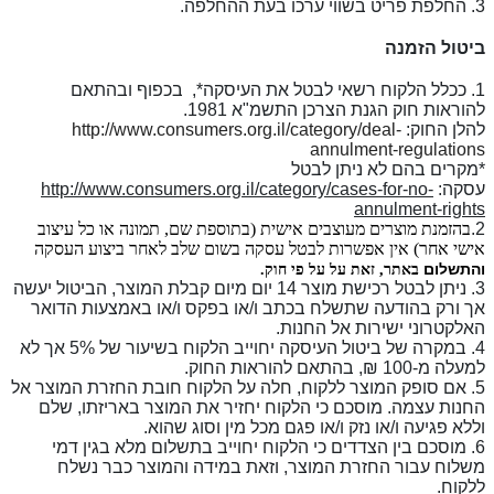
3. החלפת פריט בשווי ערכו בעת ההחלפה.
ביטול הזמנה
1. ככלל הלקוח רשאי לבטל את העיסקה*, בכפוף ובהתאם
להוראות חוק הגנת הצרכן התשמ"א 1981.
להלן החוק:
http://www.consumers.org.il/category/deal-
annulment-regulations
*מקרים בהם לא ניתן לבטל
עסקה:
http://www.consumers.org.il/category/cases-for-no-
annulment-rights
2.
בהזמנת מוצרים מעוצבים אישית (בתוספת שם, תמונה או כל עיצוב
אישי אחר) אין אפשרות לבטל עסקה בשום שלב לאחר ביצוע העסקה
והתשלום
באתר, זאת על על פי חוק.
3. ניתן לבטל רכישת מוצר 14 יום מיום קבלת המוצר, הביטול יעשה
אך ורק בהודעה שתשלח בכתב ו/או בפקס ו/או באמצעות הדואר
האלקטרוני ישירות אל החנות.
4. במקרה של ביטול העיסקה יחוייב הלקוח בשיעור של 5% אך לא
למעלה מ-100
₪
, בהתאם להוראות החוק.
5. אם סופק המוצר ללקוח, חלה על הלקוח חובת החזרת המוצר אל
החנות עצמה. מוסכם כי הלקוח יחזיר את המוצר באריזתו, שלם
וללא פגיעה ו/או נזק ו/או פגם מכל מין וסוג שהוא.
6. מוסכם בין הצדדים כי הלקוח יחוייב בתשלום מלא בגין דמי
משלוח עבור החזרת המוצר, וזאת במידה והמוצר כבר נשלח
ללקוח.