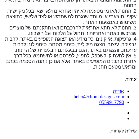
החנות.
2. החנות ו/או מי מטעמה לא יהיו אחראים ולא ישאו בכל נזק ישיר,
עקיף, תוצאתי או מיוחד שנגרם למשתמש או לצד שלישי, כתוצאה
משימוש באמצעות האתר .
3. החנות לא תהא אחראית להרכבתם ו/או התקנתם של מוצרים
שנרכשו באתר ואחריות זו תחול על הלקוח ועל חשבונו.
4. גרפיקות, אייקונים וכל מידע ו/או תצוגה המופיעים באתר, לרבות
גרפיקה, עיצוב, הצגה מילולית, סימני מסחר, סימני לוגו לרבות
עריכתם והצגתם באתר, הנם בבעלותם הבלעדית של החנות.
5. אין להעתיק, לשכפל, להפיץ, לפרסם או להשתמש בכל דרך
אחרת בתכנים המופיעים באתר, אלא אם כן ניתנה הסכמה בכתב
ומראש מטעם החנות.
אודות
אודות
hello@chonkdesigns.com
0559917790
שירות לקוחות