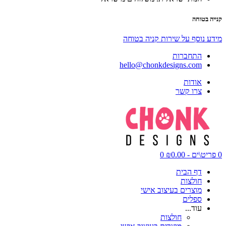
קנייה בטוחה
מידע נוסף על שירות קניה בטוחה
התחברות
hello@chonkdesigns.com
אודות
צרו קשר
0 פריט\ים - ₪0.00
0
דף הבית
חולצות
מוצרים בעיצוב אישי
ספלים
עוד...
חולצות