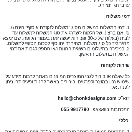
ערבי חג וימי חג.
דמי משלוח
1. דמי המשלוח במשלוח מסוג "משלוח לנקודת איסוף" הינם 16
₪. אם ברצונו של הלקוח לשדרג את סוג המשלוח למשלוח עד
לבית (בעלות של כ-30
₪)
, הוא יעשה זאת בעמוד הקופה, שם ימצא
מחיר ליד כל סוג משלוח. מחיר זה יתווסף לסכום הסופי לתשלום.
2. במכירה בתשלומים רשאית החנות ו/או הספק לגבות את דמי
המשלוח בתשלום הראשון.
שירות לקוחות
כל שאלה או בירור לגבי המוצרים המוצגים באתר לרבות מידע על
שימוש נכון במוצר ולפרטים ובירורים באשר לחנות ופעילותה, ניתן
לפנות אל:
דוא"ל
:
hello@chonkdesigns.com
התכתבות בוואצאפ:
055-9917790
כללי
1. התמונות המוצגות באתר הן להמחשה בלבד, ואינן מחייבות את