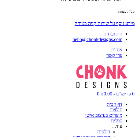
קנייה בטוחה
מידע נוסף על שירות קניה בטוחה
התחברות
hello@chonkdesigns.com
אודות
צרו קשר
0 פריט\ים - ₪0.00
0
דף הבית
חולצות
מוצרים בעיצוב אישי
ספלים
עוד...
חולצות